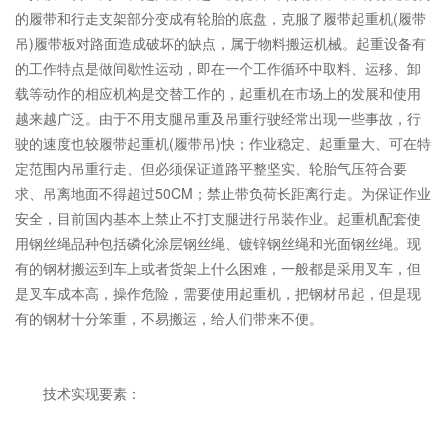
的履带和行走支架部分变成有轮胎的底盘，克服了履带起重机(履带
吊)履带板对路面造成破坏的缺点，属于物料搬运机械。起重设备有
的工作特点是做间歇性运动，即在一个工作循环中取料、运移、卸
载等动作的相应机构是交替工作的，起重机在市场上的发展和使用
越来越广泛。由于不用支腿吊重及吊重行驶经常出现一些事故，行
驶的速度也较履带起重机(履带吊)快；作业稳定、起重量大、可在特
定范围内吊重行走、但必须保证道路平整坚实、轮胎气压符合要
求、吊离地面不得超过50CM；禁止带负荷长距离行走。为保证作业
安全，目前国内基本上禁止不打支腿进行吊装作业。起重机配套使
用钢丝绳品种包括磷化涂层钢丝绳、镀锌钢丝绳和光面钢丝绳。现
有的钢材搬运到车上或者货架上什么困难，一般都是采用叉车，但
是叉车成本高，操作危险，需要使用起重机，把钢材吊起，但是现
有的钢材十分笨重，不易搬运，给人们带来不便。
技术实现要素：