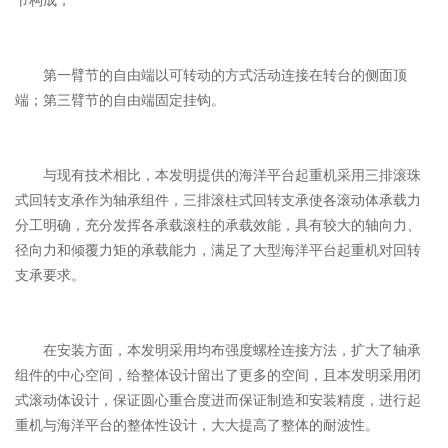
第一臂节的自由端以可转动的方式活动连接在转台的侧面顶
端；第三臂节的自由端固定挂钩。
与现有技术相比，本发明提供的海洋平台起重机采用三排滚珠
式回转支承作为轴承组件，三排滚柱式回转支承使各滚动体承载力
分工明确，充分发挥各承载滚柱的承载效能，具有较大的轴向力、
径向力和倾覆力矩的承载能力，满足了大型海洋平台起重机对回转
支承要求。
在安装方面，本发明采用均布强度螺栓连接方法，扩大了轴承
组件的中心空间，给整体设计留出了更多的空间，且本发明采用闭
式滚动体设计，保证圆心重合度进而保证制造和安装精度，进行起
重机与海洋平台的整体性设计，大大提高了整体的耐波性。