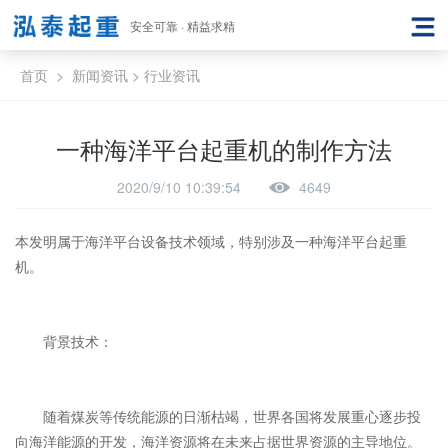
安全可靠 · 精益求精
首页
>
新闻资讯
>
行业资讯
一种海洋平台起重机的制作方法
2020/9/10 10:39:54
4649
本发明属于海洋平台设备技术领域，特别涉及一种海洋平台起重
机。
背景技术：
随着煤炭等传统能源的日渐枯竭，世界各国将发展重心逐步投
向海洋能源的开发，海洋资源将在未来占据世界资源的主导地位。