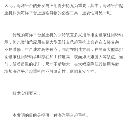
因此，海洋平台的开发与应用将变得尤为重要，其中，海洋平台起
重机作为海洋平台上运输货物的必要工具，重要性可见一斑。
传统的海洋平台起重机的回转装置多采用单排圆锥滚柱回转轴
承，但此类轴承应用在超大型回转支承起重机上会存在安装复杂，
不易维修，生产成本高等缺点，同时在制造方面，在制造大型单排
圆锥滚柱回转轴承时存在加工精度高，表面淬火难度大等缺点。当
前，随着吊重的提升，尺寸不断增大，会大幅度降低其使用寿命，
增加海洋平台起重机的不可确定性，影响其安全性。
技术实现要素：
本发明的目的是提供一种海洋平台起重机。