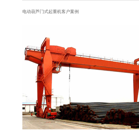
电动葫芦门式起重机客户案例