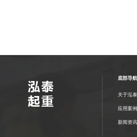
底部导
关于泓
应用案
新闻资