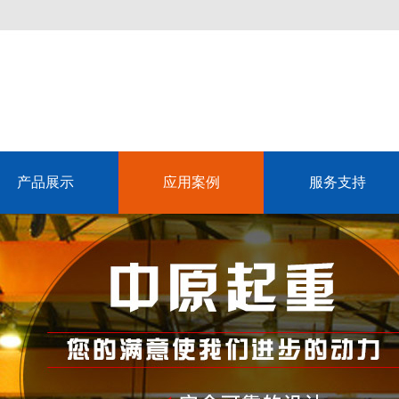
产品展示
应用案例
服务支持