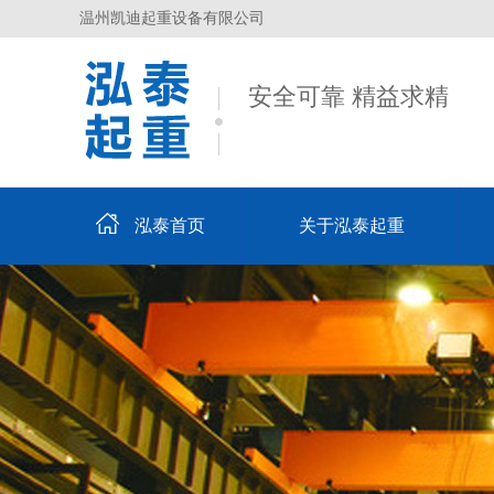
温州凯迪起重设备有限公司
安全可靠 精益求精
泓泰首页
关于泓泰起重