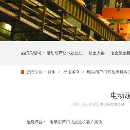
热门关键词：
电动葫芦桥式起重机
起重大梁
冶金起重
您的位置：
首页
>
应用案例
>
电动葫芦门式起重机客
电动
作者： 温州凯迪起重设备有限公司
信息摘要：
电动葫芦门式起重机客户案例